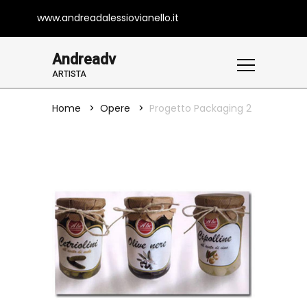
www.andreadalessiovianello.it
Andreadv
ARTISTA
Home
Opere
Progetto Packaging 2