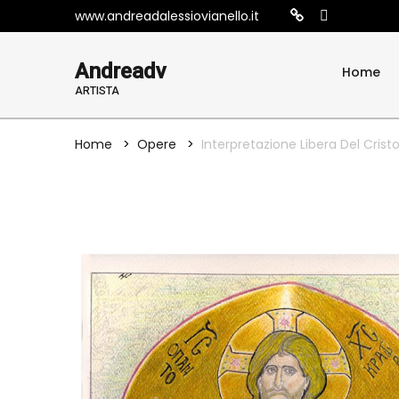
www.andreadalessiovianello.it
Andreadv
Home
ARTISTA
Home
Opere
Interpretazione Libera Del Cris